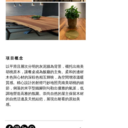
項目概念
以平滑且層次分明的灰泥牆為背景，襯托出南美
胡桃原木，讓餐桌成為飯廳的主角。柔和的邊材
木色與心材的深棕色相互輝映，為空間增添溫暖
質感。精心設計的射燈巧妙地照亮南美胡桃的細
節，俐落的米字型鐵腳則勾勒出優雅的氣派，低
調地營造高雅的氛圍。崇尚自然的屋主保留木材
的自然活邊及天然結疤，展現出耐看的原始美
感。