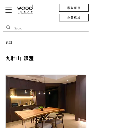
索取報價
免費樣板
返回
九肚山 澐灃