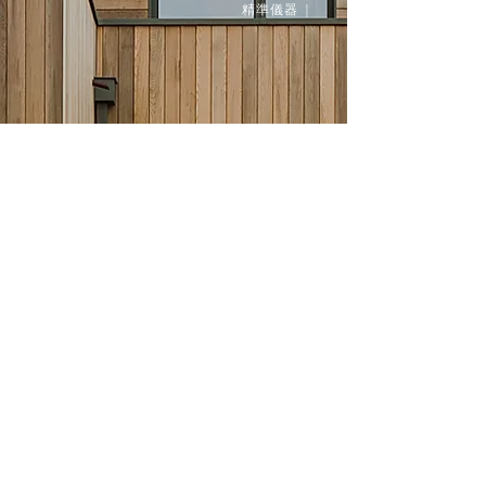
精準儀器 |
涼亭
戶外木地板