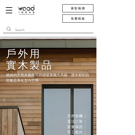
索取報價
免費樣板
戶外用
實木製品
精緻的天然木藝與可持續發展概念共融，讓木材的自
然氣息美化室內空間
天然有機 |
靈活訂製 |
質量保證 |
手工製作 |