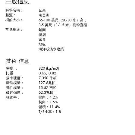
一般信息
科學名稱：
紫果
起源：
南美洲
樹的大小：
65-100 英尺（20-30 米）高，
3-5 英尺（1-1.5 米）樹幹直徑
常見用途：
鋪面
覆層
家具
地板
海洋或淡水建築
技術 信息
密度 ：
820 (kg/m3)
比重：
0.65, 0.82
揚卡硬度：
7,350 牛頓
斷裂模量：
127.8兆帕
彈性模量：
15.57 吉帕
破碎強度：
62.3兆帕
收縮率：
徑向：4.2%
切向：7.5%
體積：11.4%
T/R比率：1.8