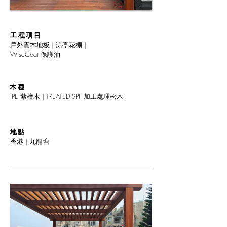
工程項目
戶外實木地板 | 涼亭花棚 |
WiseCoat 保護油
木種
IPE 紫檀木 | TREATED SPF 加工處理松木
地點
香港 | 九龍塘