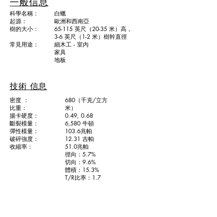
一般信息
科學名稱：
白蠟
起源：
歐洲和西南亞
樹的大小：
65-115 英尺（20-35 米）高，
3-6 英尺（1-2 米）樹幹直徑
常見用途：
細木工 - 室內
家具
地板
技術 信息
密度 ：
680（千克/立方
比重：
米）
揚卡硬度：
0.49, 0.68
斷裂模量：
6,580 牛頓
彈性模量：
103.6兆帕
破碎強度：
12.31 吉帕
收縮率：
51.0兆帕
徑向：5.7%
切向：9.6%
體積：15.3%
T/R比率：1.7