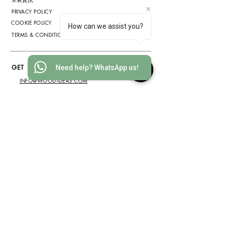
PRIVACY POLICY
COOKIE POLICY
How can we assist you?
TERMS & CONDITIONS
GET IN TOUCH
Need help? WhatsApp us!
INFO@WOOD-IDEAS.COM
(852) 3568 1629
WHATSAPP
(852) 6075 2200
ADDRESS
香港沙田安耀街2號新都廣場2812
室
(敬請預約)